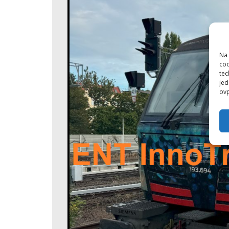
Na 
coo
tec
jed
ovp