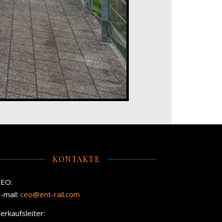
KONTAKTE
CEO:
-mail:
ceo@ent-rail.com
erkaufsleiter: