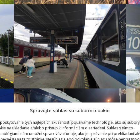
Spravujte súhlas so súbormi cookie
poskytovanie tých najlepších skúseností používame technológie, ako sú súbory
kie na ukladanie a/alebo prístup k informáciám o zariadení. Súhlas s týmito
hnológiami nám umožní spracovávať údaje, ako je správanie pri prehliadaní al
inečné ID na tejto stránke. Nesúhlas alebo odvolanie súhlasu môže nepriaznivo