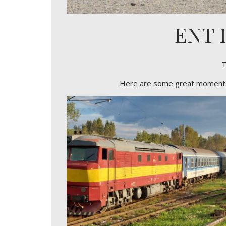
ENT I
T
Here are some great moments fr