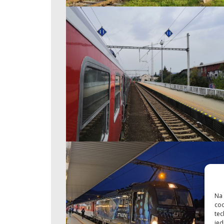
Na 
coo
tec
jed